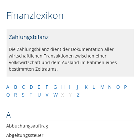
Finanzlexikon
Zahlungsbilanz
Die Zahlungsbilanz dient der Dokumentation aller
wirtschaftlichen Transaktionen zwischen einer
Volkswirtschaft und dem Ausland im Rahmen eines
bestimmten Zeitraums.
A
B
C
D
E
F
G
H
I
J
K
L
M
N
O
P
Q
R
S
T
U
V
W
X
Y
Z
A
Abbuchungsauftrag
Abgeltungssteuer