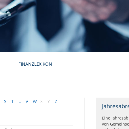
FINANZLEXIKON
S
T
U
V
W
X
Y
Z
Jahresab
Eine Jahresa
von Gemeinsc