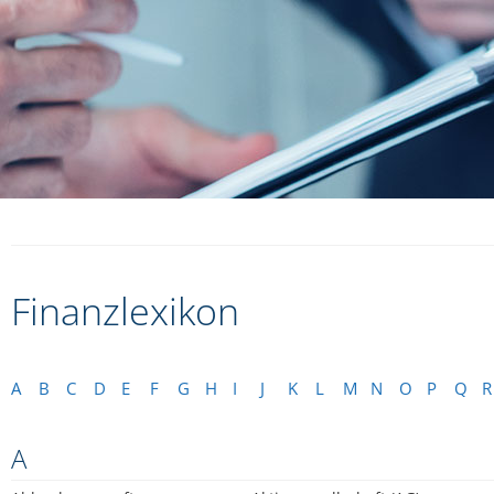
Finanzlexikon
A
B
C
D
E
F
G
H
I
J
K
L
M
N
O
P
Q
R
A