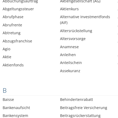
Abbuchungsauftrag
Aktiengesellschaft (AG)
Abgeltungssteuer
Aktienkurs
Abrufphase
Alternative Investmentfonds
(AIF)
Abrufrente
Altersrückstellung
Abtretung
Altersvorsorge
Abzugsfranchise
Anamnese
Agio
Anleihen
Aktie
Anteilschein
Aktienfonds
Assekuranz
B
Baisse
Behindertenrabatt
Bankenaufsicht
Beitragsfreie Versicherung
Bankensystem
Beitragsrückerstattung