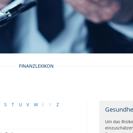
FINANZLEXIKON
S
T
U
V
W
X
Y
Z
Gesundhe
Um das Risiko
einzuschätze