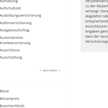
Aufhebung
Personenvers
zu der körper
Aufschubzeit
verlangt. Dar
Ausbildungsversicherung
abgelehnt od
entsprechend
Außenversicherung
Ausschlüssen 
Ausgabeaufschlag
Angaben gema
dass der Vers
Auslandsreise-
Versicherungs
Krankversicherung
Ausschlüsse
Ausschüttung
NACH OBEN
Börse
Börsenpreis
Branchenfonds