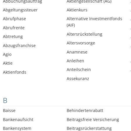
Abbuchungsauftrag
Aktiengesellschaft (AG)
Abgeltungssteuer
Aktienkurs
Abrufphase
Alternative Investmentfonds
(AIF)
Abrufrente
Altersrückstellung
Abtretung
Altersvorsorge
Abzugsfranchise
Anamnese
Agio
Anleihen
Aktie
Anteilschein
Aktienfonds
Assekuranz
B
Baisse
Behindertenrabatt
Bankenaufsicht
Beitragsfreie Versicherung
Bankensystem
Beitragsrückerstattung