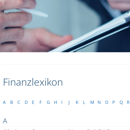
Finanzlexikon
A
B
C
D
E
F
G
H
I
J
K
L
M
N
O
P
Q
R
A