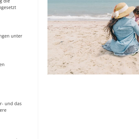
g die
mgesetzt
ungen unter
nen
r- und das
ere