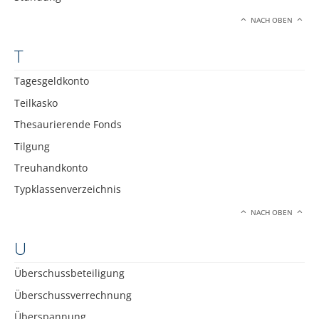
NACH OBEN
T
Tagesgeldkonto
Teilkasko
Thesaurierende Fonds
Tilgung
Treuhandkonto
Typklassenverzeichnis
NACH OBEN
U
Überschussbeteiligung
Überschussverrechnung
Überspannung