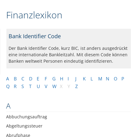
Finanzlexikon
Bank Identifier Code
Der Bank Identifier Code, kurz BIC, ist anders ausgedrückt
eine internationale Bankleitzahl. Mit diesem Code können
Banken weltweit Personen eindeutig identifizieren.
A
B
C
D
E
F
G
H
I
J
K
L
M
N
O
P
Q
R
S
T
U
V
W
X
Y
Z
A
Abbuchungsauftrag
Abgeltungssteuer
Abrufphase