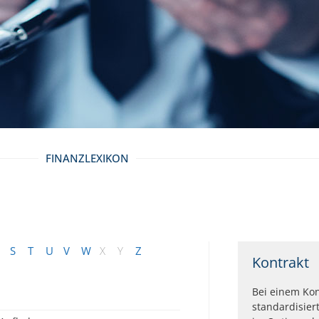
FINANZLEXIKON
S
T
U
V
W
X
Y
Z
Kontrakt
Bei einem Kon
standardisier