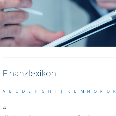
Finanzlexikon
A
B
C
D
E
F
G
H
I
J
K
L
M
N
O
P
Q
R
A