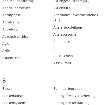
Abbuchungsauftrag
Aktiengesellschaft (AG)
Abgeltungssteuer
Aktienkurs
Abrufphase
Alternative Investmentfonds
(AIF)
Abrufrente
Altersrückstellung
Abtretung
Altersvorsorge
Abzugsfranchise
Anamnese
Agio
Anleihen
Aktie
Anteilschein
Aktienfonds
Assekuranz
B
Baisse
Behindertenrabatt
Bankenaufsicht
Beitragsfreie Versicherung
Bankensystem
Beitragsrückerstattung