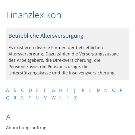
Finanzlexikon
Betriebliche Altersversorgung
Es existieren diverse Formen der betrieblichen
Altersversorgung. Dazu zählen die Versorgungszusage
des Arbeitgebers, die Direktversicherung, die
Pensionskasse, die Pensionszusage, die
Unterstützungskasse und die Insolvenzversicherung.
A
B
C
D
E
F
G
H
I
J
K
L
M
N
O
P
Q
R
S
T
U
V
W
X
Y
Z
A
Abbuchungsauftrag