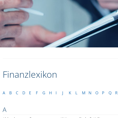
Finanzlexikon
A
B
C
D
E
F
G
H
I
J
K
L
M
N
O
P
Q
R
A