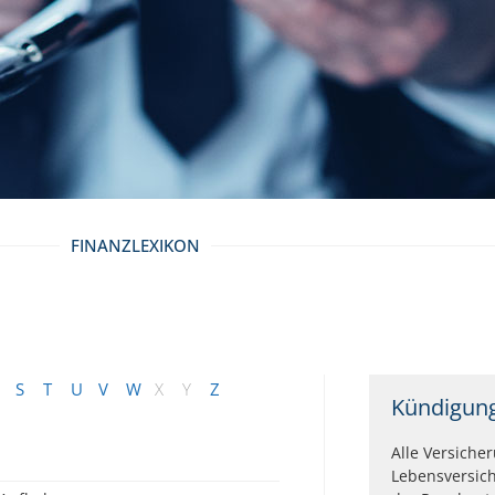
FINANZLEXIKON
S
T
U
V
W
X
Y
Z
Kündigun
Alle Versiche
Lebensversich