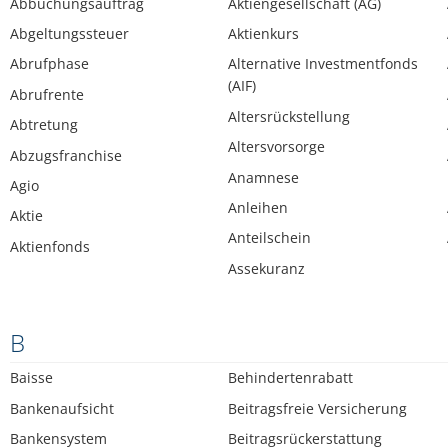
Abbuchungsauftrag
Aktiengesellschaft (AG)
Abgeltungssteuer
Aktienkurs
Abrufphase
Alternative Investmentfonds
(AIF)
Abrufrente
Altersrückstellung
Abtretung
Altersvorsorge
Abzugsfranchise
Anamnese
Agio
Anleihen
Aktie
Anteilschein
Aktienfonds
Assekuranz
B
Baisse
Behindertenrabatt
Bankenaufsicht
Beitragsfreie Versicherung
Bankensystem
Beitragsrückerstattung