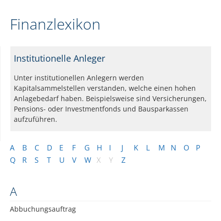
Finanzlexikon
Institutionelle Anleger
Unter institutionellen Anlegern werden
Kapitalsammelstellen verstanden, welche einen hohen
Anlagebedarf haben. Beispielsweise sind Versicherungen,
Pensions- oder Investmentfonds und Bausparkassen
aufzuführen.
A
B
C
D
E
F
G
H
I
J
K
L
M
N
O
P
Q
R
S
T
U
V
W
X
Y
Z
A
Abbuchungsauftrag