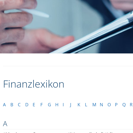
Finanzlexikon
A
B
C
D
E
F
G
H
I
J
K
L
M
N
O
P
Q
R
A