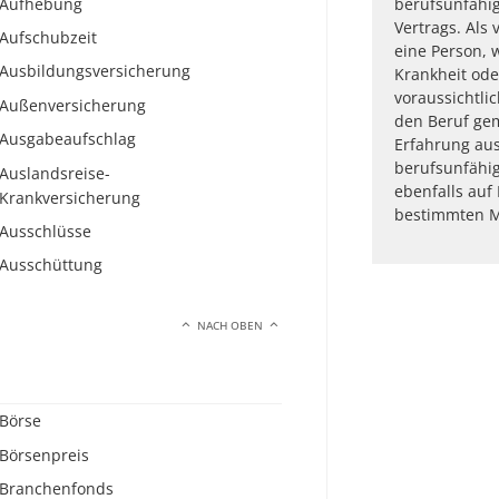
Aufhebung
berufsunfähig
Vertrags. Als 
Aufschubzeit
eine Person, 
Ausbildungsversicherung
Krankheit ode
voraussichtli
Außenversicherung
den Beruf ge
Ausgabeaufschlag
Erfahrung au
berufsunfähig
Auslandsreise-
ebenfalls auf
Krankversicherung
bestimmten M
Ausschlüsse
Ausschüttung
NACH OBEN
Börse
Börsenpreis
Branchenfonds