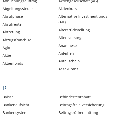
Abbuchungsauftrag
Aktiengesellschaft (AG)
Abgeltungssteuer
Aktienkurs
Abrufphase
Alternative Investmentfonds
(AIF)
Abrufrente
Altersrückstellung
Abtretung
Altersvorsorge
Abzugsfranchise
Anamnese
Agio
Anleihen
Aktie
Anteilschein
Aktienfonds
Assekuranz
B
Baisse
Behindertenrabatt
Bankenaufsicht
Beitragsfreie Versicherung
Bankensystem
Beitragsrückerstattung