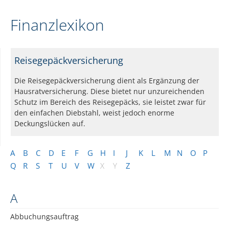
Finanzlexikon
Reisegepäckversicherung
Die Reisegepäckversicherung dient als Ergänzung der
Hausratversicherung. Diese bietet nur unzureichenden
Schutz im Bereich des Reisegepäcks, sie leistet zwar für
den einfachen Diebstahl, weist jedoch enorme
Deckungslücken auf.
A
B
C
D
E
F
G
H
I
J
K
L
M
N
O
P
Q
R
S
T
U
V
W
X
Y
Z
A
Abbuchungsauftrag