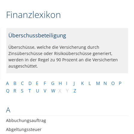
Finanzlexikon
Überschussbeteiligung
Überschüsse, welche die Versicherung durch
Zinsüberschüsse oder Risikoüberschüsse generiert,
werden in der Regel zu 90 Prozent an die Versicherten
ausgeschüttet.
A
B
C
D
E
F
G
H
I
J
K
L
M
N
O
P
Q
R
S
T
U
V
W
X
Y
Z
A
Abbuchungsauftrag
Abgeltungssteuer