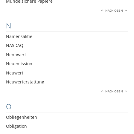
Mündelsichere Papiere
NACH OBEN
N
Namensaktie
NASDAQ
Nennwert
Neuemission
Neuwert
Neuwerterstattung
NACH OBEN
O
Obliegenheiten
Obligation