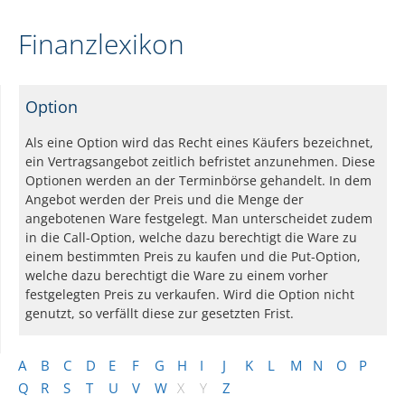
Finanzlexikon
Option
Als eine Option wird das Recht eines Käufers bezeichnet,
ein Vertragsangebot zeitlich befristet anzunehmen. Diese
Optionen werden an der Terminbörse gehandelt. In dem
Angebot werden der Preis und die Menge der
angebotenen Ware festgelegt. Man unterscheidet zudem
in die Call-Option, welche dazu berechtigt die Ware zu
einem bestimmten Preis zu kaufen und die Put-Option,
welche dazu berechtigt die Ware zu einem vorher
festgelegten Preis zu verkaufen. Wird die Option nicht
genutzt, so verfällt diese zur gesetzten Frist.
A
B
C
D
E
F
G
H
I
J
K
L
M
N
O
P
Q
R
S
T
U
V
W
X
Y
Z