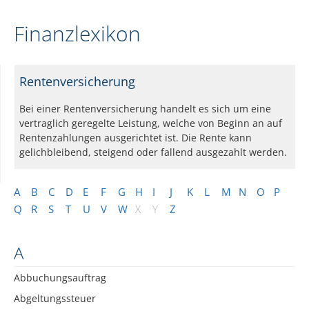
Finanzlexikon
Rentenversicherung
Bei einer Rentenversicherung handelt es sich um eine
vertraglich geregelte Leistung, welche von Beginn an auf
Rentenzahlungen ausgerichtet ist. Die Rente kann
gelichbleibend, steigend oder fallend ausgezahlt werden.
A
B
C
D
E
F
G
H
I
J
K
L
M
N
O
P
Q
R
S
T
U
V
W
X
Y
Z
A
Abbuchungsauftrag
Abgeltungssteuer