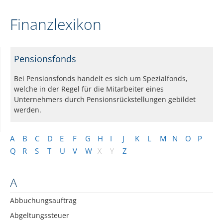
Finanzlexikon
Pensionsfonds
Bei Pensionsfonds handelt es sich um Spezialfonds,
welche in der Regel für die Mitarbeiter eines
Unternehmers durch Pensionsrückstellungen gebildet
werden.
A
B
C
D
E
F
G
H
I
J
K
L
M
N
O
P
Q
R
S
T
U
V
W
X
Y
Z
A
Abbuchungsauftrag
Abgeltungssteuer