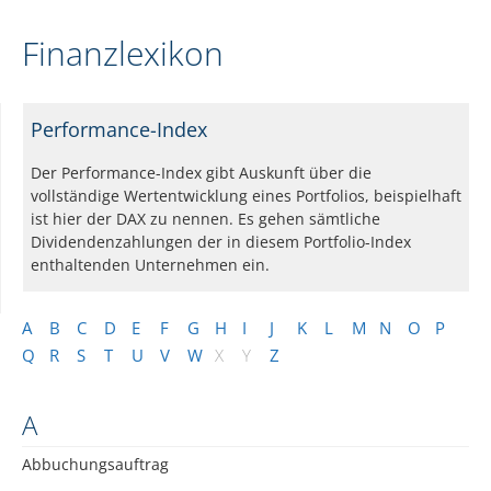
Finanzlexikon
Performance-Index
Der Performance-Index gibt Auskunft über die
vollständige Wertentwicklung eines Portfolios, beispielhaft
ist hier der DAX zu nennen. Es gehen sämtliche
Dividendenzahlungen der in diesem Portfolio-Index
enthaltenden Unternehmen ein.
A
B
C
D
E
F
G
H
I
J
K
L
M
N
O
P
Q
R
S
T
U
V
W
X
Y
Z
A
Abbuchungsauftrag