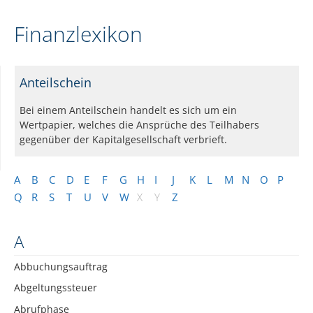
Finanzlexikon
Anteilschein
Bei einem Anteilschein handelt es sich um ein
Wertpapier, welches die Ansprüche des Teilhabers
gegenüber der Kapitalgesellschaft verbrieft.
A
B
C
D
E
F
G
H
I
J
K
L
M
N
O
P
Q
R
S
T
U
V
W
X
Y
Z
A
Abbuchungsauftrag
Abgeltungssteuer
Abrufphase