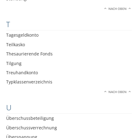
NACH OBEN
T
Tagesgeldkonto
Teilkasko
Thesaurierende Fonds
Tilgung
Treuhandkonto
Typklassenverzeichnis
NACH OBEN
U
Überschussbeteiligung
Überschussverrechnung
Überspannung