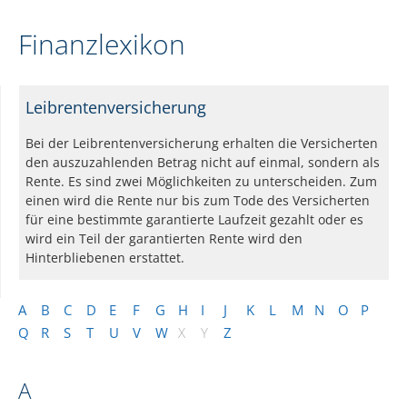
Finanzlexikon
Leibrentenversicherung
Bei der Leibrentenversicherung erhalten die Versicherten
den auszuzahlenden Betrag nicht auf einmal, sondern als
Rente. Es sind zwei Möglichkeiten zu unterscheiden. Zum
einen wird die Rente nur bis zum Tode des Versicherten
für eine bestimmte garantierte Laufzeit gezahlt oder es
wird ein Teil der garantierten Rente wird den
Hinterbliebenen erstattet.
A
B
C
D
E
F
G
H
I
J
K
L
M
N
O
P
Q
R
S
T
U
V
W
X
Y
Z
A