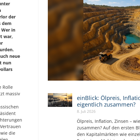
unter
n
lor der
us dem
 Wer in
t war,
er
urden.
auch neue
t nun
ollars
e Rolle
tzt massiv
einBlick: Ölpreis, Inflat
eigentlich zusammen?
assischen
8. Juli 2026
räsident
ichterungen
Ölpreis, Inflation, Zinsen – wi
 Vertrauen
zusammen? Auf den ersten Bli
 wie die
den Kapitalmärkten wie einz
elen