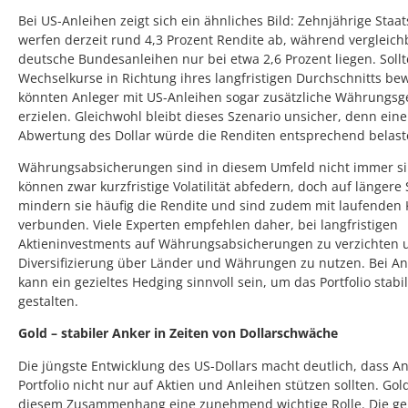
Bei US-Anleihen zeigt sich ein ähnliches Bild: Zehnjährige Staa
werfen derzeit rund 4,3 Prozent Rendite ab, während vergleich
deutsche Bundesanleihen nur bei etwa 2,6 Prozent liegen. Sollt
Wechselkurse in Richtung ihres langfristigen Durchschnitts be
könnten Anleger mit US-Anleihen sogar zusätzliche Währungs
erzielen. Gleichwohl bleibt dieses Szenario unsicher, denn eine
Abwertung des Dollar würde die Renditen entsprechend belast
Währungsabsicherungen sind in diesem Umfeld nicht immer sin
können zwar kurzfristige Volatilität abfedern, doch auf längere 
mindern sie häufig die Rendite und sind zudem mit laufenden
verbunden. Viele Experten empfehlen daher, bei langfristigen
Aktieninvestments auf Währungsabsicherungen zu verzichten 
Diversifizierung über Länder und Währungen zu nutzen. Bei An
kann ein gezieltes Hedging sinnvoll sein, um das Portfolio stabi
gestalten.
Gold – stabiler Anker in Zeiten von Dollarschwäche
Die jüngste Entwicklung des US-Dollars macht deutlich, dass An
Portfolio nicht nur auf Aktien und Anleihen stützen sollten. Gold
diesem Zusammenhang eine zunehmend wichtige Rolle. Die ge