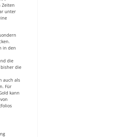
n Zeiten
ar unter
eine
 sondern
cken.
n in den
und die
 bisher die
n auch als
n. Für
Gold kann
 von
folios
ung