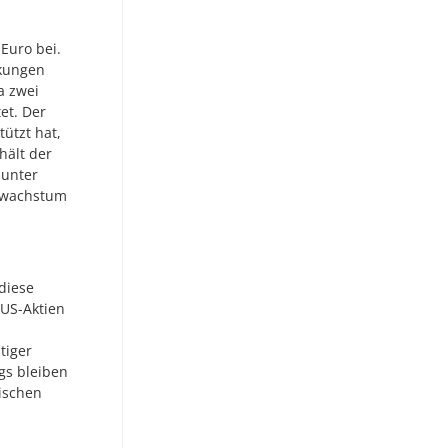
Euro bei.
kungen
a zwei
et. Der
ützt hat,
hält der
 unter
tswachstum
 diese
n US-Aktien
tiger
ngs bleiben
ischen