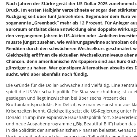
Nach Jahren der Stärke gerät der US-Dollar 2025 zunehmend 
Druck. Im ersten Halbjahr verzeichnete er sogar den stärkste
Rückgang seit über fünf Jahrzehnten. Gegenüber dem Euro ver
sogenannte „Greenback“ mehr als 12 Prozent. Für Anleger a
Euroraum entfaltet diese Entwicklung eine doppelte Wirkung:
den vergangenen Jahren in US-Aktien oder -Anleihen investier
musste jüngst zusehen, wie Währungsgewinne schmolzen od
Renditen durch den schwächeren Wechselkurs geschmälert w
Gleichzeitig eröffnen die aktuellen Wechselkursniveaus aber 
Chancen, denn amerikanische Wertpapiere sind aus Euro-Sich
günstiger zu haben. Wer günstigere Alternativen abseits des D
sucht, wird aber ebenfalls noch fündig.
Die Gründe für die Dollar-Schwäche sind vielfältig. Eine zentral
spielt die US-Wirtschaftspolitik. Die Staatsverschuldung ist zule
gestiegen und liegt inzwischen bei über sechs Prozent des
Bruttoinlandsprodukts. Ein Defizit, wie man es sonst nur aus kl
Krisenzeiten kennt. Gleichzeitig setzt die US-Regierung unter P
Donald Trump ihre expansive Haushaltspolitik fort. Steuererle
und neue Ausgabenprogramme („Big Beautiful Bill“) haben das
in die Solidität der amerikanischen Finanzen belastet. Genauso
Unsicherheit aufgrund der aggressiven Zollpolitik gegenüber vi