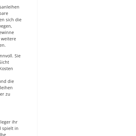
tsanleihen
bare
en sich die
wegen,
gewinne
 weitere
en.
nvoll. Sie
Sicht
 Kosten
und die
leihen
ler zu
leger ihr
 spielt in
lbe