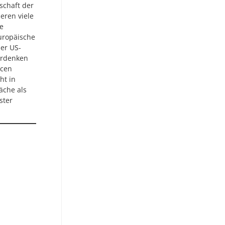
schaft der
eren viele
ge
europäische
der US-
erdenken
ncen
ht in
äche als
ster