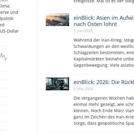
Ereignisse. Mal ist es der ste
lima:
serve und
einBlick: Asien im Aufw
politik
nach Osten lohnt
Fed
 US-Dollar
5. Juni 2026
Während der Iran-Krieg, steig
Schwankungen an den westlic
Schlagzeilen bestimmten, ent
Kapitalmärkten beinahe unbe
Gegenbewegung: Viele asiatis
einBlick: 2026: Die Rüc
5. Mai 2026
Die vergangenen Wochen hab
einmal mehr gezeigt, wie sch
können. Noch Ende März stan
ganz im Zeichen des Iran-Krie
Sorge, dass geopolitische S