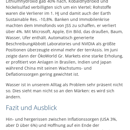
Lithiumhydroxid gab 40% nach, Kobaldhydroxid und
Nickelsulfad verbilligten sich um ein Viertel; Rohstoffe
waren die Verlierer im 1. HJ und damit auch der Earth
Sustainable Res. -10,8%. Banken und Immobilenkrise
machten dem Immofonds von JSS zu schaffen, er verliert
über 4%. Mit Microsoft, Apple, Ein Bild, das draußen, Baum,
Wasser, Ufer enthält. Automatisch generierte
BeschreibungAbbott Laboratories und NVIDIA als größte
Positionen überzeugte einmal mehr der terrAssis. Im Juni
zeigte dann der ÖkoWorld Gr. Markets eine starke Erholung,
er profitiert von Anlagen in Brasilen, Indien und Japan
während China mit seinen Wachstums- und
Deflationssorgen gering gewichtet ist.
Wasser ist in unserem Alltag als Problem sehr präsent nicht
so. Dies sieht man nicht so an den Märken: es wird sich
ändern.
Fazit und Ausblick
Hin- und hergerissen zwischen Inflationssorgen (USA 3%,
aber D über 6%) und Hoffnung auf ein Ende der